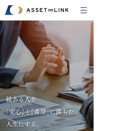
縁ある人を
｢安心｣と｢希望｣に満ちた
人生にする。