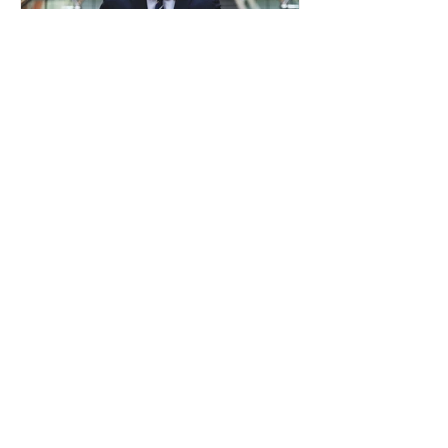
2024年1月5日
採用情報
求人募集のお知らせ
当社では、中途採用の募集を行っております。
下記の条件を満たす方のご応募をお待ちしてお
ります。 応募条件 金融機関における5年以上の
渉外経歴かつFP2級以上の資格保有者 求める人
物像 いついかなる時でも顧客の利益を優先して
考え、絶えず必要な知識と技能の習得に励み、
謙虚な姿勢...